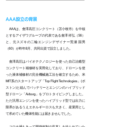
AAA設立の背景
AAAは、會澤高圧コンクリート（苫小牧市）を中核
とするアイザワグループの代表である會澤 祥弘（56）
と、元スズキの二輪エンジンデザイナー荒瀬 国男
（60）が昨年8月、共同出資で設立しました。
會澤高圧はバイオテクノロジーを使った自己治癒型
コンクリート補修材を実用化しており、ドローンを使
った液体補修材の完全機械施工法を確立するため、米
MIT系のスタートアップ「Top Flight Technologies」(ボ
ストン)と組んでバッテリーとエンジンのハイブリッド
型ドローン「Airborg」をプロトタイピングしました。
ただ汎用エンジンを使ったハイブリッド型では出力に
限界があるうえエネルギーロスも大きく、産業用とし
て求めていた機体性能には届きませんでした。
コロナ禍もあって開発体制の見直しを迫られていた