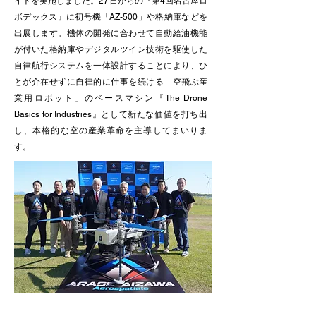
イトを実施しました。27日からの『第4回名古屋ロ
ボデックス』に初号機「AZ-500」や格納庫などを
出展します。機体の開発に合わせて自動給油機能
が付いた格納庫やデジタルツイン技術を駆使した
自律航行システムを一体設計することにより、ひ
とが介在せずに自律的に仕事を続ける「空飛ぶ産
業用ロボット」のベースマシン『The Drone
Basics for Industries』として新たな価値を打ち出
し、本格的な空の産業革命を主導してまいりま
す。