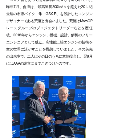
昨年7月、會澤は、最高速度300㎞/ｈを超えた20世紀
最速の市販バイク「隼・GSX-R」を設計したエンジン
デザイナーである荒瀬と出会いました。荒瀬はMotoGP
レースグループのプロジェクトリーダーなどを歴任
後、2018年からエンジン、機械、設計、解析のフリー
エンジニアとして独立。高性能二輪エンジンの技術を
空の世界に活かすことを構想していました。その矢先
の出来事で、二人はその日のうちに意気投合し、翌8月
にはAAAの設立にまでこぎつけたのです。