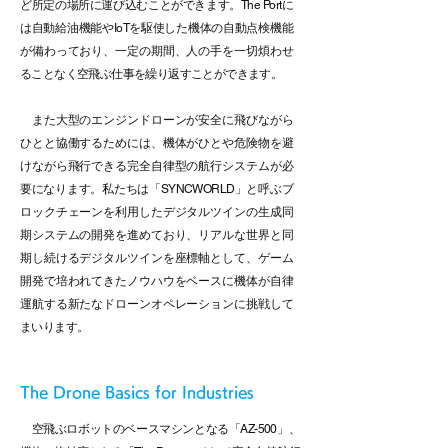
ど所定の場所に運び込むことができます。The Portに
は自動給油機能やIoTを駆使した機体の自動点検機能
が備わっており、一定の期間、人の手を一切煩わせ
ることなく空飛ぶ仕事を繰り返すことができます。
また大型のエンジンドローンが安全に飛びながら
ひとと協働するためには、機体がひとや危険物を避
けながら飛行できる完全自律型の航行システムが必
要になります。私たちは「SYNCWORLD」と呼ぶブ
ロックチェーンを利用したデジタルツインの生成同
期システムの開発を進めており、リアルな世界と同
期し続けるデジタルツインを座標軸として、ゲーム
開発で培われてきたノウハウをベースに機体が自律
運航する新たなドローンオペレーションに挑戦して
まいります。
The Drone Basics for Industries
空飛ぶロボットのベースマシンとなる「AZ-500」、