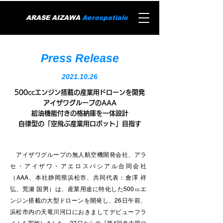
ARASE AIZAWA
Aerospatiale
Press Release
2021.10.26
500ccエンジン搭載の産業用ドローンを開発
アイザワグループのAAA
給油機能付きの格納庫を一体設計
自律型の「空飛ぶ産業用ロボット」目指す
アイザワグループの無人航空機開発会社、アラ
セ・アイザワ・アエロスパシアル合同会社
（AAA、本社静岡県浜松市、共同代表：會澤 祥
弘、荒瀬 国男）は、産業用途に特化した500㏄エ
ンジン搭載の大型ドローンを開発し、26日午前、
浜松市内の天竜川河口におきましてデビューフラ