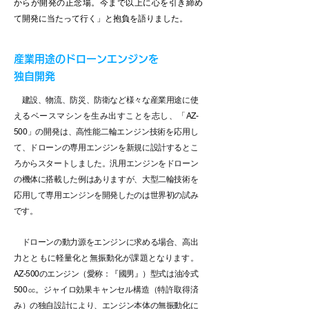
からが開発の正念場。今まで以上に心を引き締め
て開発に当たって行く」と抱負を語りました。
産業用途のドローンエンジンを
独自開発
建設、物流、防災、防衛など様々な産業用途に使
えるベースマシンを生み出すことを志し、「AZ-
500」の開発は、高性能二輪エンジン技術を応用し
て、ドローンの専用エンジンを新規に設計するとこ
ろからスタートしました。汎用エンジンをドローン
の機体に搭載した例はありますが、大型二輪技術を
応用して専用エンジンを開発したのは世界初の試み
です。
ドローンの動力源をエンジンに求める場合、高出
力とともに軽量化と無振動化が課題となります。
AZ-500のエンジン（愛称：『國男』）型式は油冷式
500㏄。ジャイロ効果キャンセル構造（特許取得済
み）の独自設計により、エンジン本体の無振動化に