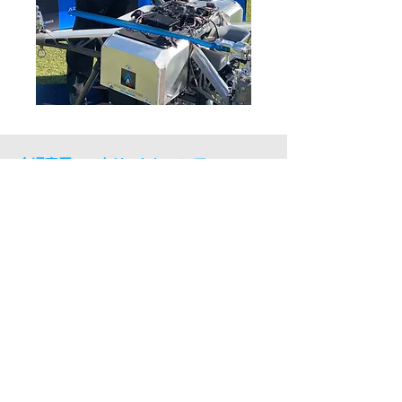
會澤高圧コンクリートについて
Innovate・Challenge・Trustの理念のもと、コン
クリートマテリアルと先端テクノロジーを掛け算し
て新たな企業価値の創造に取り組む総合コンクリー
トメーカー。バクテリアの代謝機能を活⽤してクラ
ック（ひび割れ）を⾃ら修復する⾃⼰治癒コンクリ
ート（Basilisk）や速乾性のセメント系材料を使っ
たコンクリート3Dプリンターといった新機軸をMIT
やデルフト⼯科⼤学等との産学協⼒をテコに⽮継ぎ
早に打ち出し、伝統的な素材産業からスマートマテ
リアルを基軸とするイノベーション・マーケティン
グ集団へとDXを仕掛けています。2021年3⽉期の売