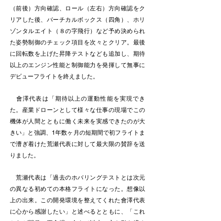
（前後）方向確認、ロール（左右）方向確認をク
リアした後、バーチカルボックス（四角）、ホリ
ゾンタルエイト（８の字飛行）など予め決められ
た姿勢制御のチェック項目を次々とクリア。最後
に回転数を上げた昇降テストなども追加し、期待
以上のエンジン性能と制御能力を発揮して無事に
デビューフライトを終えました。
會澤代表は「期待以上の運動性能を実現でき
た。産業ドローンとして様々な仕事の現場でこの
機体が人間とともに働く未来を実感できたのが大
きい」と強調、1年数ヶ月の短期間で初フライトま
で漕ぎ着けた荒瀬代表に対して最大限の賛辞を送
りました。
荒瀬代表は「過去のホバリングテストとは次元
の異なる初めての本格フライトになった。想像以
上の出来。この開発環境を整えてくれた會澤代表
に心から感謝したい」と述べるとともに、「これ