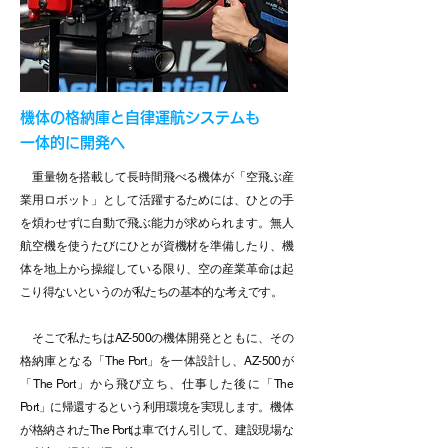
機体の格納庫と自律運航システムも
一体的に開発へ
重量物を搭載して長時間飛べる機体が「空飛ぶ産
業用ロボット」として活躍するためには、ひとの手
を煩わせずに自動で飛ぶ能力が求められます。無人
航空機を使うたびにひとが資機材を準備したり、機
体を地上から操縦している限り、空の産業革命は起
こり得ないというのが私たちの基本的な考えです。
そこで私たちはAZ-500の機体開発とともに、その
格納庫となる「The Port」を一体設計し、AZ-500が
「The Port」から飛び立ち、仕事した後に「The
Port」に帰還するという利用環境を実現します。機体
が格納されたThe Portは車でけん引して、建設現場な