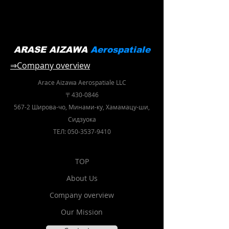
ARASE AIZAWA
Aerospatiale
⇒Company overview
Arace Aizawa
Aerospatiale LLC
〒430-0846
567-2 Широва-чо, Минами-ку, Хамамацу-ши,
Сидзуока
ТЕЛ:
050-3537-9410
TOP
About Us
Company overview
Our Mission